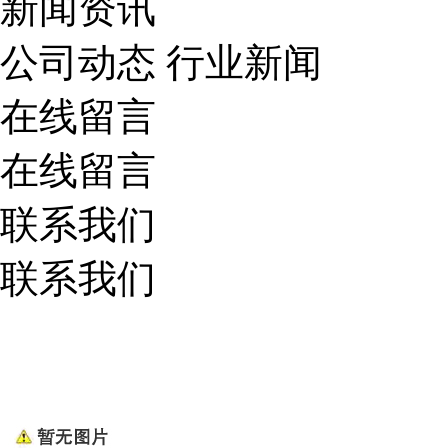
新闻资讯
公司动态
行业新闻
在线留言
在线留言
联系我们
联系我们