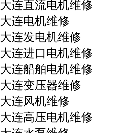
大连直流电机维修
大连电机维修
大连发电机维修
大连进口电机维修
大连船舶电机维修
大连变压器维修
大连风机维修
大连高压电机维修