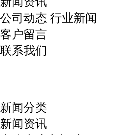
新闻资讯
公司动态
行业新闻
客户留言
联系我们
新闻分类
新闻资讯