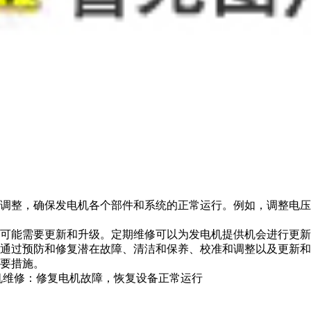
调整，确保发电机各个部件和系统的正常运行。例如，调整电压
系统可能需要更新和升级。定期维修可以为发电机提供机会进行更
通过预防和修复潜在故障、清洁和保养、校准和调整以及更新和
要措施。
机维修：修复电机故障，恢复设备正常运行