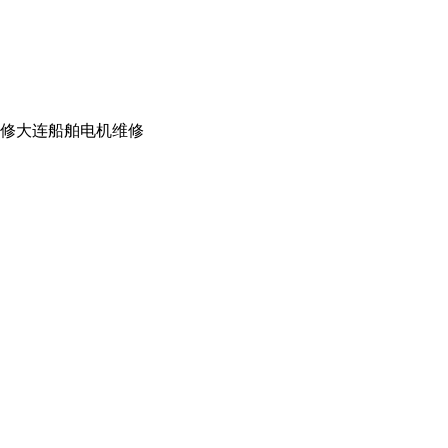
修
大连船舶电机维修