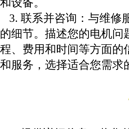
和设备。
3. 联系并咨询：与维
的细节。描述您的电机问
程、费用和时间等方面的
和服务，选择适合您需求