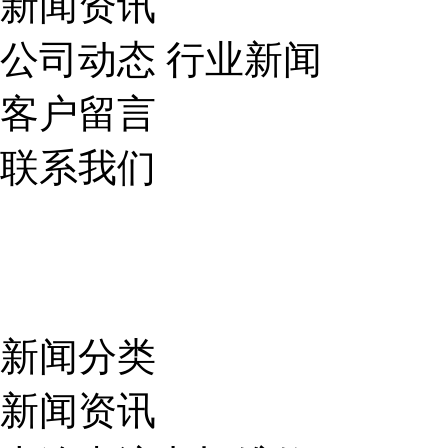
新闻资讯
公司动态
行业新闻
客户留言
联系我们
新闻分类
新闻资讯