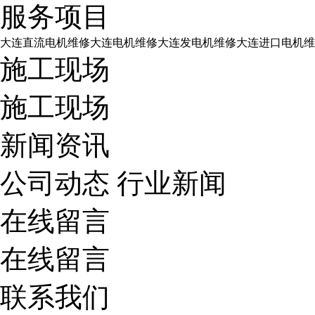
服务项目
大连直流电机维修
大连电机维修
大连发电机维修
大连进口电机维
施工现场
施工现场
新闻资讯
公司动态
行业新闻
在线留言
在线留言
联系我们