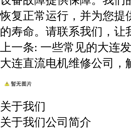
恢复正常运行，并为您提
的寿命。请联系我们，让
上一条:
一些常见的大连
大连直流电机维修公司，
关于我们
关于我们
公司简介