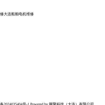
修
大连船舶电机维修
备2024035404号-1
Powered by
网聚科技（大连）有限公司