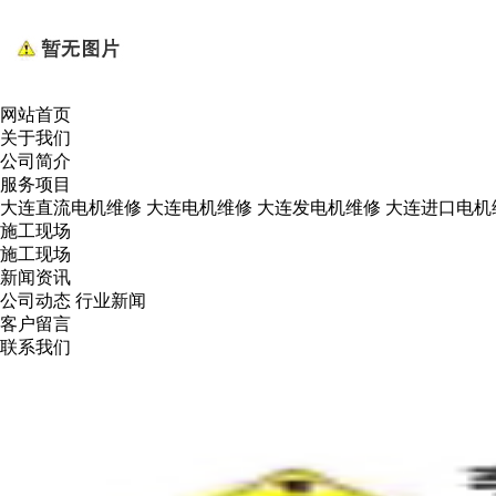
网站首页
关于我们
公司简介
服务项目
大连直流电机维修
大连电机维修
大连发电机维修
大连进口电机
施工现场
施工现场
新闻资讯
公司动态
行业新闻
客户留言
联系我们