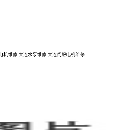
电机维修
大连水泵维修
大连伺服电机维修