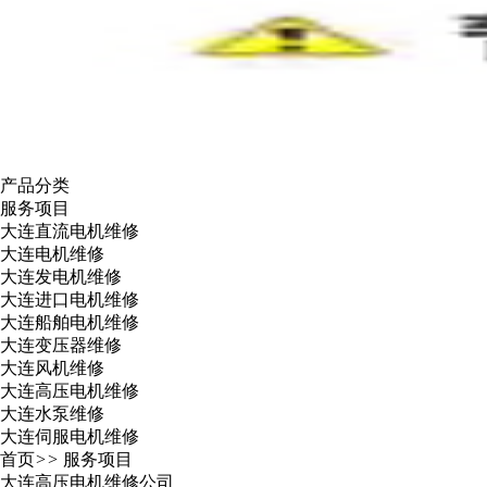
产品分类
服务项目
大连直流电机维修
大连电机维修
大连发电机维修
大连进口电机维修
大连船舶电机维修
大连变压器维修
大连风机维修
大连高压电机维修
大连水泵维修
大连伺服电机维修
首页
>>
服务项目
大连高压电机维修公司