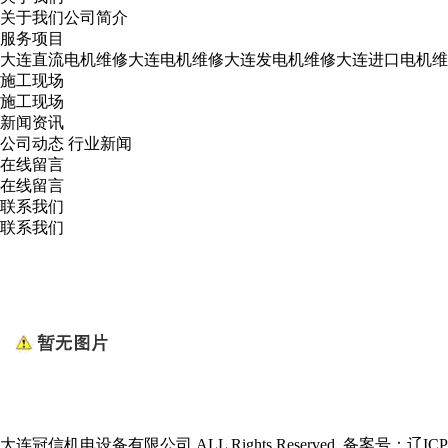
关于我们
公司简介
服务项目
大连直流电机维修
大连电机维修
大连发电机维修
大连进口电机维
施工现场
施工现场
新闻资讯
公司动态
行业新闻
在线留言
在线留言
联系我们
联系我们
大连冠信机电设备有限公司 ALL Rights Reserved. 备案号：
辽ICP