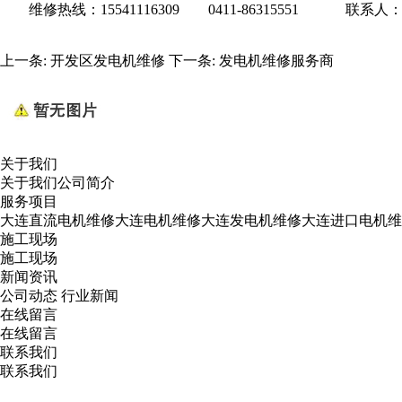
维修热线：15541116309 0411-86315551 联系
上一条:
开发区发电机维修
下一条:
发电机维修服务商
关于我们
关于我们
公司简介
服务项目
大连直流电机维修
大连电机维修
大连发电机维修
大连进口电机维
施工现场
施工现场
新闻资讯
公司动态
行业新闻
在线留言
在线留言
联系我们
联系我们