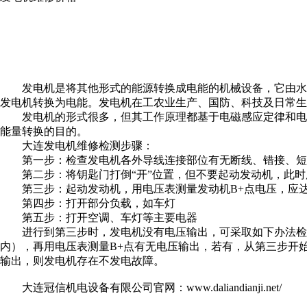
发电机是将其他形式的能源转换成电能的机械设备，它由水
发电机转换为电能。发电机在工农业生产、国防、科技及日常生
发电机的形式很多，但其工作原理都基于电磁感应定律和电
能量转换的目的。
大连发电机维修检测步骤：
第一步：检查发电机各外导线连接部位有无断线、错接、短
第二步：将钥匙门打倒“开”位置，但不要起动发动机，此
第三步：起动发动机，用电压表测量发动机B+点电压，应
第四步：打开部分负载，如车灯
第五步：打开空调、车灯等主要电器
进行到第三步时，发电机没有电压输出，可采取如下办法检查
内），再用电压表测量B+点有无电压输出，若有，从第三步开
输出，则发电机存在不发电故障。
大连冠信机电设备有限公司官网：www.daliandianji.net/