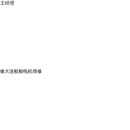
人：王经理
修
大连船舶电机维修