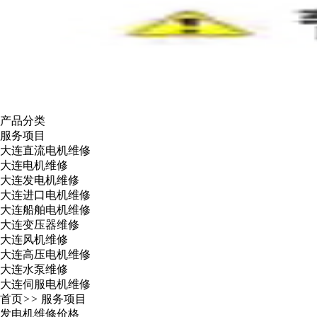
产品分类
服务项目
大连直流电机维修
大连电机维修
大连发电机维修
大连进口电机维修
大连船舶电机维修
大连变压器维修
大连风机维修
大连高压电机维修
大连水泵维修
大连伺服电机维修
首页
>>
服务项目
发电机维修价格