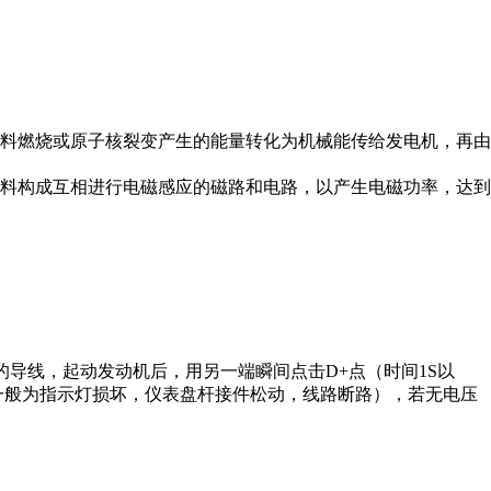
料燃烧或原子核裂变产生的能量转化为机械能传给发电机，再由
料构成互相进行电磁感应的磁路和电路，以产生电磁功率，达到
的导线，起动发动机后，用另一端瞬间点击D+点（时间1S以
一般为指示灯损坏，仪表盘杆接件松动，线路断路），若无电压