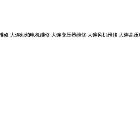
维修
大连船舶电机维修
大连变压器维修
大连风机维修
大连高压